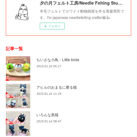
夕の月フェルト工房/Needle Felting Studio Younotsuki
羊毛フェルトでカワイイ動物雑貨を作る青森県民で
す。I'm japanese needlefelting crafter😁👍
フォロー
記事一覧
ちいさな小鳥・Little birds
2025.01.20 05:27
アヒルのおまるに乗る猫
2025.01.16 11:19
いろんな黒猫
2025.01.16 08:47