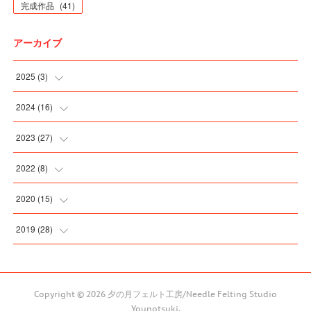
完成作品
(
41
)
アーカイブ
2025
(
3
)
(
3
)
2024
(
16
)
(
2
)
2023
(
27
)
(
2
)
(
5
)
2022
(
8
)
(
3
)
(
4
)
(
2
)
2020
(
15
)
(
1
)
(
1
)
(
1
)
(
1
)
2019
(
28
)
(
1
)
(
1
)
(
2
)
(
2
)
(
4
)
(
3
)
(
1
)
(
2
)
(
1
)
(
3
)
Copyright ©
2026
夕の月フェルト工房/Needle Felting Studio
Younotsuki
.