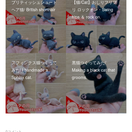
ブリティッシュショート
【猫/Cat】おしりフリフ
ヘア猫/ British shorthair
リ ロックオン・Swing
hips ＆ rock on.
スフィンクス猫つくって
黒猫つくってみた/
みた/ I handmade a
Making a black cat that
Sphinx cat.
grooms.
0
コメント