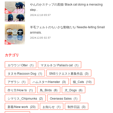
やんのかステップの黒猫/ Black cat doing a menacing
step .
2024.12.10 03:57
羊毛フェルトのちいさな動物たち/ Needle-felting Small
animals.
2024.12.05 02:37
カテゴリ
カワウソ/ Otter
(
1
)
マヌルネコ/ Pallas's cat
(
1
)
タヌキ/Raccoon Dog
(
1
)
SNSリクエスト募集作品
(
3
)
アザラシ
(
1
)
ハムスター/Hamster
(
3
)
猫_Cats
(
10
)
作り方/How to
(
1
)
鳥_Birds
(
8
)
犬_Dogs
(
6
)
シマリス_Chipmunks
(
2
)
Overseas Sales
(
1
)
新着/New work
(
23
)
お知らせ
(
1
)
制作日誌
(
3
)