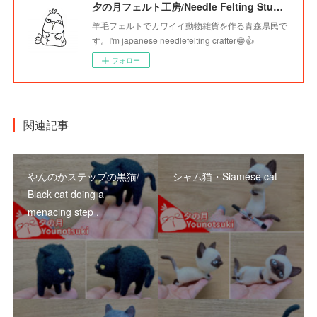
夕の月フェルト工房/Needle Felting Studio Younotsuki
羊毛フェルトでカワイイ動物雑貨を作る青森県民で
す。I'm japanese needlefelting crafter😁👍
フォロー
関連記事
やんのかステップの黒猫/
シャム猫・Siamese cat
Black cat doing a
menacing step .