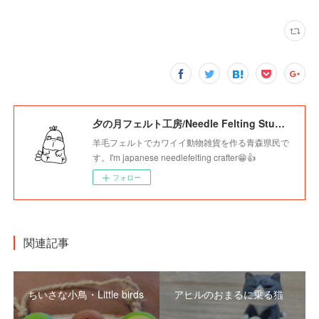
夕の月フェルト工房/Needle Felting Studio Younotsuki
羊毛フェルトでカワイイ動物雑貨を作る青森県民で
す。I'm japanese needlefelting crafter😁👍
フォロー
関連記事
ちいさな小鳥・Little birds
アヒルのおまるに乗る猫