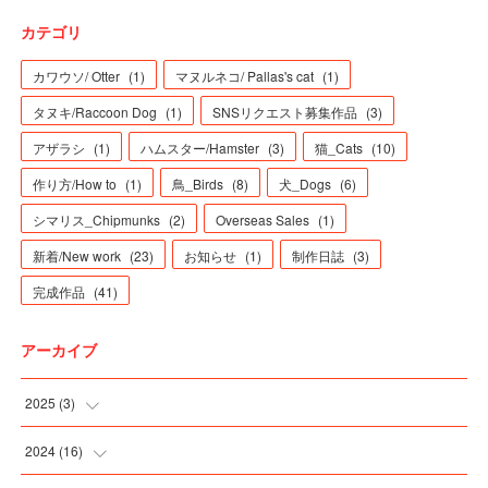
カテゴリ
カワウソ/ Otter
(
1
)
マヌルネコ/ Pallas's cat
(
1
)
タヌキ/Raccoon Dog
(
1
)
SNSリクエスト募集作品
(
3
)
アザラシ
(
1
)
ハムスター/Hamster
(
3
)
猫_Cats
(
10
)
作り方/How to
(
1
)
鳥_Birds
(
8
)
犬_Dogs
(
6
)
シマリス_Chipmunks
(
2
)
Overseas Sales
(
1
)
新着/New work
(
23
)
お知らせ
(
1
)
制作日誌
(
3
)
完成作品
(
41
)
アーカイブ
2025
(
3
)
(
3
)
2024
(
16
)