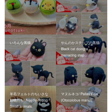
いろんな黒猫
やんのかステップの黒猫/
Black cat doing a
menacing step .
羊毛フェルトのちいさな
マヌルネコ/ Pallas's cat
動物たち/ Needle-felting
(Otocolobus manul)
Small animals.