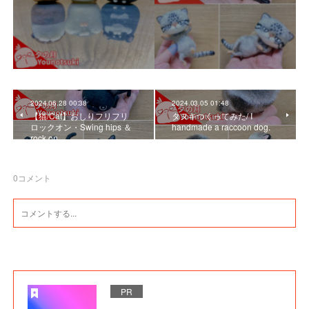
2024.06.28 00:38
2024.03.05 01:48
【猫/Cat】おしりフリフリ
タヌキつくってみた/ I
ロックオン・Swing hips ＆
handmade a raccoon dog.
rock on.
0
コメント
PR