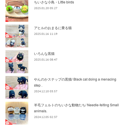
ちいさな小鳥・Little birds
2025.01.20 05:27
アヒルのおまるに乗る猫
2025.01.16 11:19
いろんな黒猫
2025.01.16 08:47
やんのかステップの黒猫/ Black cat doing a menacing
step .
2024.12.10 03:57
羊毛フェルトのちいさな動物たち/ Needle-felting Small
animals.
2024.12.05 02:37