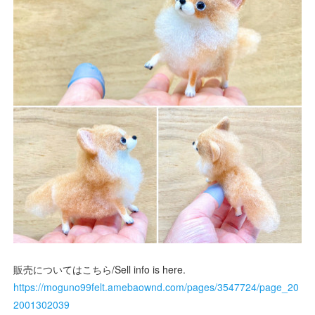
販売についてはこちら/Sell info is here.
https://moguno99felt.amebaownd.com/pages/3547724/page_20
2001302039