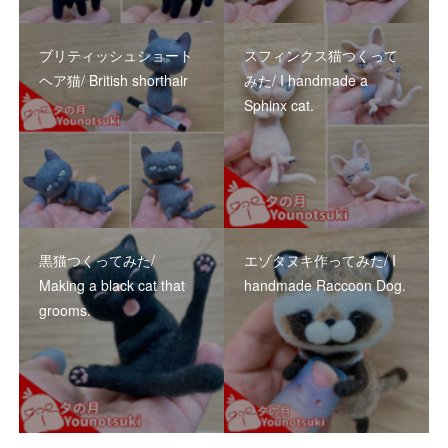
ブリティッシュショート
スフィンクス猫つくって
ヘア猫/ British shorthair
みた/ I handmade a
Sphinx cat.
黒猫つくってみた/
エゾタヌキ作ってみた/ I
Making a black cat that
handmade Raccoon Dog.
grooms.