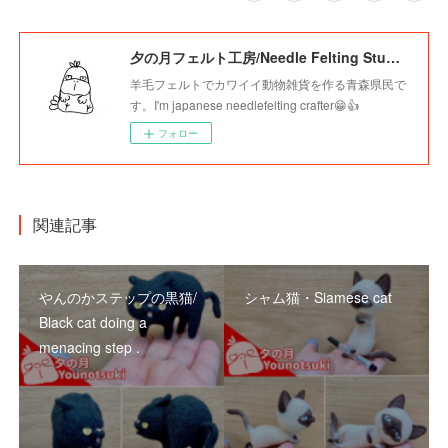
夕の月フェルト工房/Needle Felting Studio Younotsuki
羊毛フェルトでカワイイ動物雑貨を作る青森県民で
す。I'm japanese needlefelting crafter😁👍
フォロー
関連記事
やんのかステップの黒猫/
シャム猫・Siamese cat
Black cat doing a
menacing step .