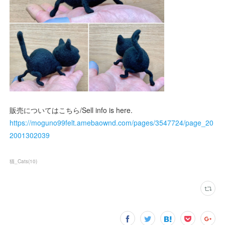
販売についてはこちら/Sell info is here.
https://moguno99felt.amebaownd.com/pages/3547724/page_20
2001302039
猫_Cats
(
10
)