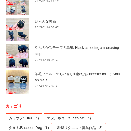
2025.01.16 11:19
いろんな黒猫
2025.01.16 08:47
やんのかステップの黒猫/ Black cat doing a menacing
step .
2024.12.10 03:57
羊毛フェルトのちいさな動物たち/ Needle-felting Small
animals.
2024.12.05 02:37
カテゴリ
カワウソ/ Otter
(
1
)
マヌルネコ/ Pallas's cat
(
1
)
タヌキ/Raccoon Dog
(
1
)
SNSリクエスト募集作品
(
3
)