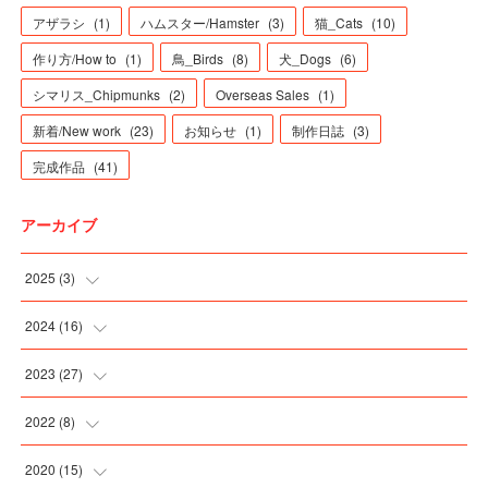
アザラシ
(
1
)
ハムスター/Hamster
(
3
)
猫_Cats
(
10
)
作り方/How to
(
1
)
鳥_Birds
(
8
)
犬_Dogs
(
6
)
シマリス_Chipmunks
(
2
)
Overseas Sales
(
1
)
新着/New work
(
23
)
お知らせ
(
1
)
制作日誌
(
3
)
完成作品
(
41
)
アーカイブ
2025
(
3
)
(
3
)
2024
(
16
)
(
2
)
2023
(
27
)
(
2
)
(
5
)
2022
(
8
)
(
3
)
(
4
)
(
2
)
2020
(
15
)