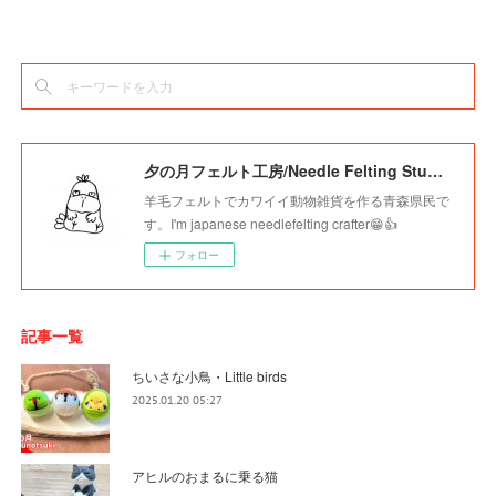
夕の月フェルト工房/Needle Felting Studio Younotsuki
羊毛フェルトでカワイイ動物雑貨を作る青森県民で
す。I'm japanese needlefelting crafter😁👍
フォロー
記事一覧
ちいさな小鳥・Little birds
2025.01.20 05:27
アヒルのおまるに乗る猫