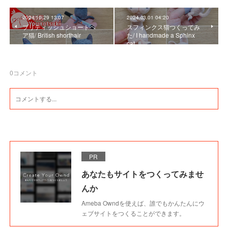
2024.10.29 13:07
2024.03.01 04:20
ブリティッシュショートヘ
スフィンクス猫つくってみ
ア猫/ British shorthair
た/ I handmade a Sphinx
cat.
0
コメント
PR
あなたもサイトをつくってみませ
んか
Ameba Owndを使えば、誰でもかんたんにウ
ェブサイトをつくることができます。