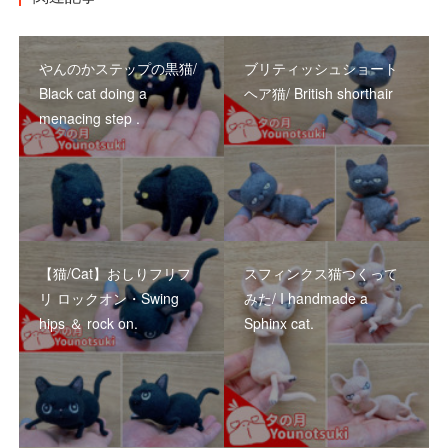
やんのかステップの黒猫/
ブリティッシュショート
Black cat doing a
ヘア猫/ British shorthair
menacing step .
【猫/Cat】おしりフリフ
スフィンクス猫つくって
リ ロックオン・Swing
みた/ I handmade a
hips ＆ rock on.
Sphinx cat.