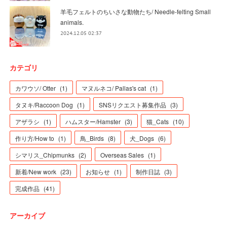
羊毛フェルトのちいさな動物たち/ Needle-felting Small
animals.
2024.12.05 02:37
カテゴリ
カワウソ/ Otter
(
1
)
マヌルネコ/ Pallas's cat
(
1
)
タヌキ/Raccoon Dog
(
1
)
SNSリクエスト募集作品
(
3
)
アザラシ
(
1
)
ハムスター/Hamster
(
3
)
猫_Cats
(
10
)
作り方/How to
(
1
)
鳥_Birds
(
8
)
犬_Dogs
(
6
)
シマリス_Chipmunks
(
2
)
Overseas Sales
(
1
)
新着/New work
(
23
)
お知らせ
(
1
)
制作日誌
(
3
)
完成作品
(
41
)
アーカイブ