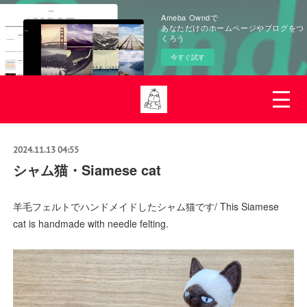
Ameba Owndで
あなただけのホームページやブログをつ
くろう
今すぐ試す
2024.11.13 04:55
シャム猫・Siamese cat
羊毛フェルトでハンドメイドしたシャム猫です/ This Siamese
cat is handmade with needle felting.