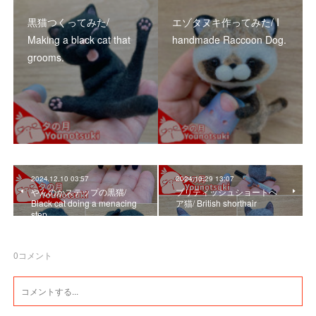
黒猫つくってみた/
エゾタヌキ作ってみた/ I
Making a black cat that
handmade Raccoon Dog.
grooms.
2024.12.10 03:57
2024.10.29 13:07
やんのかステップの黒猫/
ブリティッシュショートヘ
Black cat doing a menacing
ア猫/ British shorthair
step .
0
コメント